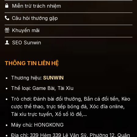
Miễn trừ trách nhiệm
Câu hỏi thưởng gặp
Khuyến mãi
SEO Sunwin
THÔNG TIN LIÊN HỆ
Thương hiệu:
SUNWIN
Thể loại: Game Bài, Tài Xỉu
Trò chơi: Đánh bài đổi thưởng, Bắn cá đổi tiền, Kèo
cược thể thao, trực tiếp bóng đá, Xóc đĩa online,
Tài xỉu trực tuyến, Xổ số lô đề,...
Máy chủ: HONGKONG
Địa chỉ: 339 Hẻm 339 Lê Văn Sỹ, Phường 12, Quận