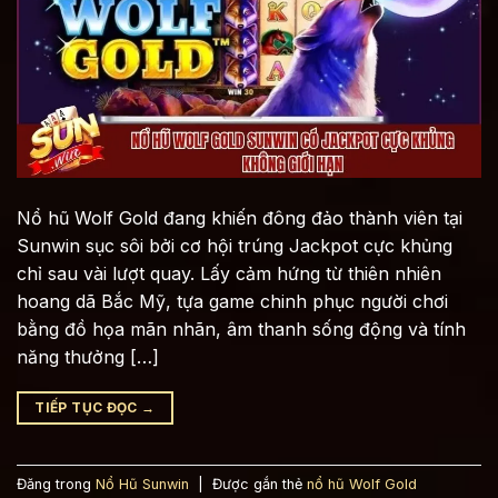
Nổ hũ Wolf Gold đang khiến đông đảo thành viên tại
Sunwin sục sôi bởi cơ hội trúng Jackpot cực khủng
chỉ sau vài lượt quay. Lấy cảm hứng từ thiên nhiên
hoang dã Bắc Mỹ, tựa game chinh phục người chơi
bằng đồ họa mãn nhãn, âm thanh sống động và tính
năng thưởng […]
TIẾP TỤC ĐỌC
→
Đăng trong
Nổ Hũ Sunwin
|
Được gắn thẻ
nổ hũ Wolf Gold