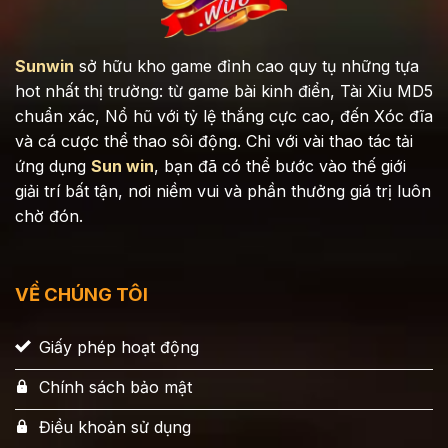
Sunwin
sở hữu kho game đỉnh cao quy tụ những tựa
hot nhất thị trường: từ game bài kinh điển, Tài Xỉu MD5
chuẩn xác, Nổ hũ với tỷ lệ thắng cực cao, đến Xóc đĩa
và cá cược thể thao sôi động. Chỉ với vài thao tác tải
ứng dụng
Sun win
, bạn đã có thể bước vào thế giới
giải trí bất tận, nơi niềm vui và phần thưởng giá trị luôn
chờ đón.
VỀ CHÚNG TÔI
Giấy phép hoạt động
Chính sách bảo mật
Điều khoản sử dụng