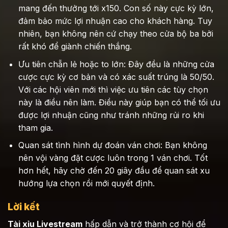
mang đến thưởng tới x150. Con số này cực kỳ lớn,
đảm bảo mức lợi nhuận cao cho khách hàng. Tuy
nhiên, bạn không nên cứ chạy theo cửa bộ ba bởi
rất khó để giành chiến thắng.
Ưu tiên chẵn lẻ hoặc to lớn: Đây đều là những cửa
cược cực kỳ cơ bản và có xác suất trúng là 50/50.
Với các hội viên mới thì việc ưu tiên các tùy chọn
này là điều nên làm. Điều này giúp bạn có thể tối ưu
được lợi nhuận cũng như tránh những rủi ro khi
tham gia.
Quan sát tình hình dự đoán ván chơi: Bạn không
nên vội vàng đặt cược luôn trong 1 ván chơi. Tốt
hơn hết, hãy chờ đến 20 giây đầu để quan sát xu
hướng lựa chọn rồi mới quyết định.
Lời kết
Tài xỉu Livestream
hấp dẫn và trở thành cơ hội để