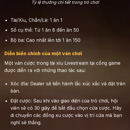
Tỷ lệ thưởng chi tiết trong trò chơi
Tài/Xỉu, Chẵn/Lẻ: 1 ăn 1
Số cụ thể: Từ 1 ăn 8 đến ăn 50
Bộ ba: Cao nhất lên tới 1 ăn 150
Diễn biến chính của một ván chơi
Một ván cược trong tài xỉu Livestream tại cổng game
được diễn ra với những thao tác sau:
Xóc đĩa: Dealer sẽ tiến hành lắc xúc xắc và đặt trên
bàn.
Đặt cược: Sau khi vào giao diện của trò chơi, hội
viên sẽ có 30 giây để bắt đầu chọn cửa cược. Hãy
di chuyển các đồng xu cược vào vị trí cửa mà bạn
nghĩ sẽ thắng.