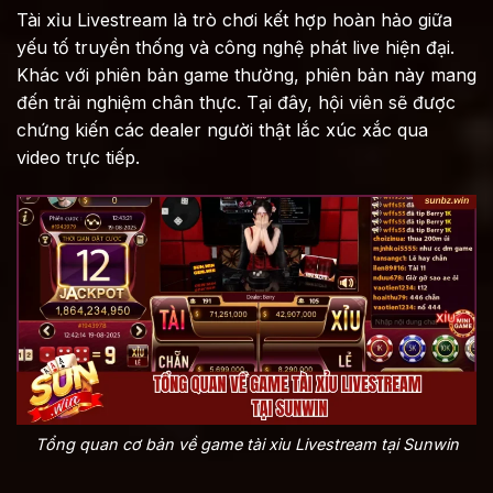
Tài xỉu Livestream là trò chơi kết hợp hoàn hảo giữa
yếu tố truyền thống và công nghệ phát live hiện đại.
Khác với phiên bản game thường, phiên bản này mang
đến trải nghiệm chân thực. Tại đây, hội viên sẽ được
chứng kiến các dealer người thật lắc xúc xắc qua
video trực tiếp.
Tổng quan cơ bản về game tài xỉu Livestream tại Sunwin