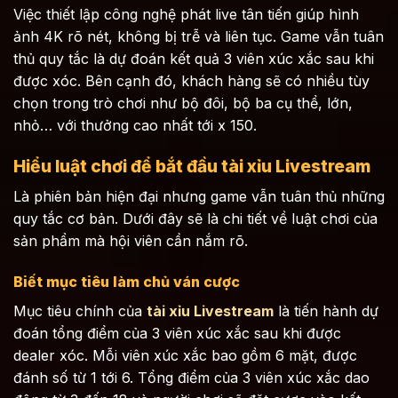
Việc thiết lập công nghệ phát live tân tiến giúp hình
ảnh 4K rõ nét, không bị trễ và liên tục. Game vẫn tuân
thủ quy tắc là dự đoán kết quả 3 viên xúc xắc sau khi
được xóc. Bên cạnh đó, khách hàng sẽ có nhiều tùy
chọn trong trò chơi như bộ đôi, bộ ba cụ thể, lớn,
nhỏ… với thưởng cao nhất tới x 150.
Hiểu luật chơi để bắt đầu tài xỉu Livestream
Là phiên bản hiện đại nhưng game vẫn tuân thủ những
quy tắc cơ bản. Dưới đây sẽ là chi tiết về luật chơi của
sản phẩm mà hội viên cần nắm rõ.
Biết mục tiêu làm chủ ván cược
Mục tiêu chính của
tài xỉu Livestream
là tiến hành dự
đoán tổng điểm của 3 viên xúc xắc sau khi được
dealer xóc. Mỗi viên xúc xắc bao gồm 6 mặt, được
đánh số từ 1 tới 6. Tổng điểm của 3 viên xúc xắc dao