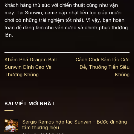
khách hàng thử sức với chiến thuật cũng như vận
may. Tại Sunwin, game cập nhật liên tục giúp người
chơi có những trải nghiệm tốt nhất. Vì vậy, bạn hoàn
toàn dễ dàng làm chủ ván cược và chinh phục thưởng
lớn.
Khám Phá Dragon Ball
Cách Chơi Sâm lốc Cực
Sunwin Đỉnh Cao Và
Dễ, Thưởng Tiền Siêu
Thưởng Khủng
Khủng
BÀI VIẾT MỚI NHẤT
Sergio Ramos hợp tác Sunwin – Bước đi nâng
tầm thương hiệu