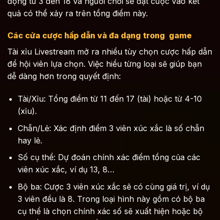
động từ 3 đến 18 và người chơi sẽ đặt cược vào kết
quả có thể xảy ra trên tổng điểm này.
Các cửa cược hấp dẫn và đa dạng trong game
Tài xỉu Livestream mở ra nhiều tùy chọn cược hấp dẫn
để hội viên lựa chọn. Việc hiểu từng loại sẽ giúp bạn
dễ dàng hơn trong quyết định:
Tài/Xỉu: Tổng điểm từ 11 đến 17 (tài) hoặc từ 4-10
(xỉu).
Chẵn/Lẻ: Xác định điểm 3 viên xúc xắc là số chẵn
hay lẻ.
Số cụ thể: Dự đoán chính xác điểm tổng của các
viên xúc xắc, ví dụ 13, 8…
Bộ ba: Cược 3 viên xúc xắc sẽ có cùng giá trị, ví dụ
3 viên đều là 8. Trong loại hình này gồm có bộ ba
cụ thể là chọn chính xác số sẽ xuất hiện hoặc bộ