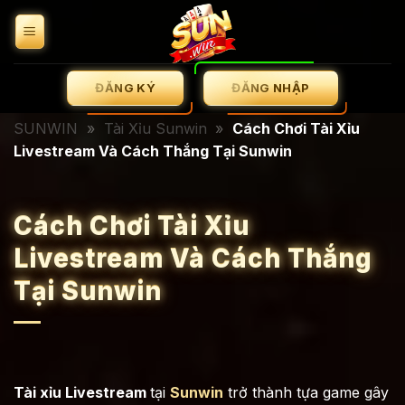
Bỏ
qua
nội
dung
ĐĂNG KÝ
ĐĂNG NHẬP
SUNWIN
»
Tài Xỉu Sunwin
»
Cách Chơi Tài Xỉu
Livestream Và Cách Thắng Tại Sunwin
Cách Chơi Tài Xỉu
Livestream Và Cách Thắng
Tại Sunwin
Tài xỉu Livestream
tại
Sunwin
trở thành tựa game gây