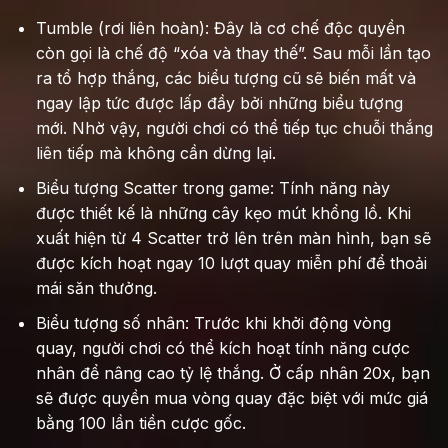
Tumble (rơi liên hoàn): Đây là cơ chế độc quyền
còn gọi là chế độ “xóa và thay thế”. Sau mỗi lần tạo
ra tổ hợp thắng, các biểu tượng cũ sẽ biến mất và
ngay lập tức được lấp đầy bởi những biểu tượng
mới. Nhờ vậy, người chơi có thể tiếp tục chuỗi thắng
liên tiếp mà không cần dừng lại.
Biểu tượng Scatter trong game: Tính năng này
được thiết kế là những cây kẹo mút khổng lồ. Khi
xuất hiện từ 4 Scatter trở lên trên màn hình, bạn sẽ
được kích hoạt ngay 10 lượt quay miễn phí để thoải
mái săn thưởng.
Biểu tượng số nhân: Trước khi khởi động vòng
quay, người chơi có thể kích hoạt tính năng cược
nhân để nâng cao tỷ lệ thắng. Ở cấp nhân 20x, bạn
sẽ được quyền mua vòng quay đặc biệt với mức giá
bằng 100 lần tiền cược gốc.