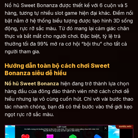
Nổ hũ Sweet Bonanza được thiết kế với 6 cuộn và 5
hàng, tương tự nhiều slot game hiện đại khác. Điểm nổi
bật nằm ở hệ thống biểu tượng được tạo hình 3D sống
động, rực rỡ sắc màu. Từ đó mang lại cảm giác chân
thực và bắt mắt cho người chơi. Đặc biệt, tỷ lệ trả
thưởng tối đa 99% mở ra cơ hội “bội thu” cho tất cả
người tham gia.
Hướng dẫn toàn bộ cách chơi Sweet
Bonanza siêu dễ hiểu
Nổ hũ Sweet Bonanza
hiện đang trở thành lựa chọn
hàng đầu của đông đảo thành viên nhờ cách chơi dễ
hiểu nhưng lại vô cùng cuốn hút. Chỉ với vài bước thao
tác nhanh chóng, bạn đã có thể bước vào thế giới kẹo
ngọt rực rỡ sắc màu.