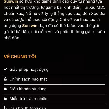
Sunwin
sở hữu kho game đỉnh cao quy tụ những tựa
hot nhất thị trường: từ game bài kinh điển, Tài Xỉu MD5
chuẩn xác, Nổ hũ với tỷ lệ thắng cực cao, đến Xóc đĩa
và cá cược thể thao sôi động. Chỉ với vài thao tác tải
ứng dụng
Sun win
, bạn đã có thể bước vào thế giới
giải trí bất tận, nơi niềm vui và phần thưởng giá trị luôn
chờ đón.
VỀ CHÚNG TÔI
Giấy phép hoạt động
Chính sách bảo mật
Điều khoản sử dụng
Miễn trừ trách nhiệm
Câu hỏi thưởng gặp