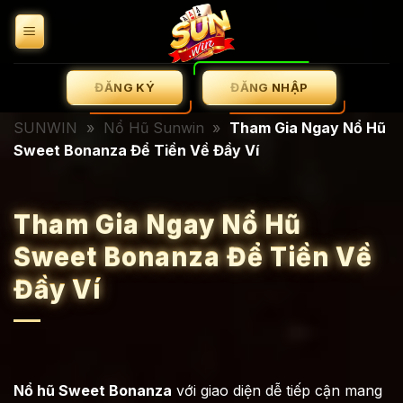
Bỏ
qua
nội
dung
ĐĂNG KÝ
ĐĂNG NHẬP
SUNWIN
»
Nổ Hũ Sunwin
»
Tham Gia Ngay Nổ Hũ
Sweet Bonanza Để Tiền Về Đầy Ví
Tham Gia Ngay Nổ Hũ
Sweet Bonanza Để Tiền Về
Đầy Ví
Nổ hũ Sweet Bonanza
với giao diện dễ tiếp cận mang