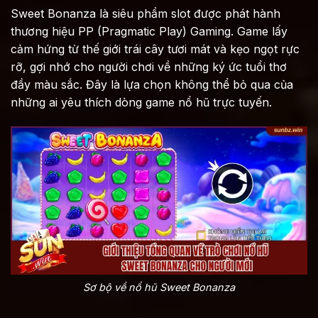
Sweet Bonanza là siêu phẩm slot được phát hành
thương hiệu PP (Pragmatic Play) Gaming. Game lấy
cảm hứng từ thế giới trái cây tươi mát và kẹo ngọt rực
rỡ, gợi nhớ cho người chơi về những ký ức tuổi thơ
đầy màu sắc. Đây là lựa chọn không thể bỏ qua của
những ai yêu thích dòng game nổ hũ trực tuyến.
Sơ bộ về nổ hũ Sweet Bonanza