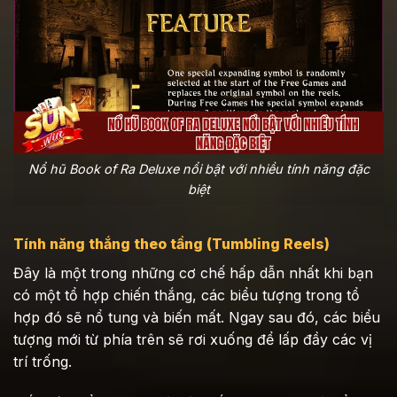
Nổ hũ Book of Ra Deluxe nổi bật với nhiều tính năng đặc
biệt
Tính năng thắng theo tầng (Tumbling Reels)
Đây là một trong những cơ chế hấp dẫn nhất khi bạn
có một tổ hợp chiến thắng, các biểu tượng trong tổ
hợp đó sẽ nổ tung và biến mất. Ngay sau đó, các biểu
tượng mới từ phía trên sẽ rơi xuống để lấp đầy các vị
trí trống.