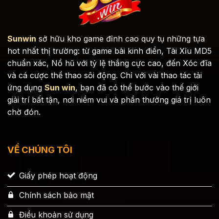
Sunwin
sở hữu kho game đỉnh cao quy tụ những tựa
hot nhất thị trường: từ game bài kinh điển, Tài Xỉu MD5
chuẩn xác, Nổ hũ với tỷ lệ thắng cực cao, đến Xóc đĩa
và cá cược thể thao sôi động. Chỉ với vài thao tác tải
ứng dụng
Sun win
, bạn đã có thể bước vào thế giới
giải trí bất tận, nơi niềm vui và phần thưởng giá trị luôn
chờ đón.
VỀ CHÚNG TÔI
Giấy phép hoạt động
Chính sách bảo mật
Điều khoản sử dụng