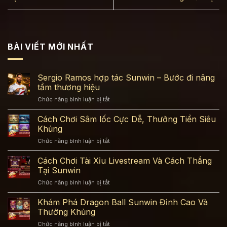
BÀI VIẾT MỚI NHẤT
Sergio Ramos hợp tác Sunwin – Bước đi nâng
tầm thương hiệu
Chức năng bình luận bị tắt
ở
Sergio
Ramos
Cách Chơi Sâm lốc Cực Dễ, Thưởng Tiền Siêu
hợp
Khủng
tác
Chức năng bình luận bị tắt
ở
Sunwin
Cách
–
Chơi
Cách Chơi Tài Xỉu Livestream Và Cách Thắng
Bước
Sâm
đi
Tại Sunwin
lốc
nâng
Chức năng bình luận bị tắt
ở
Cực
tầm
Cách
Dễ,
thương
Chơi
Khám Phá Dragon Ball Sunwin Đỉnh Cao Và
Thưởng
hiệu
Tài
Tiền
Thưởng Khủng
Xỉu
Siêu
Chức năng bình luận bị tắt
ở
Livestream