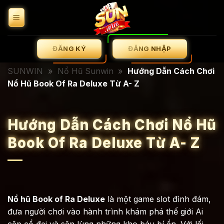
Bỏ
qua
nội
dung
ĐĂNG KÝ
ĐĂNG NHẬP
SUNWIN
»
Nổ Hũ Sunwin
»
Hướng Dẫn Cách Chơi
Nổ Hũ Book Of Ra Deluxe Từ A- Z
Hướng Dẫn Cách Chơi Nổ Hũ
Book Of Ra Deluxe Từ A- Z
Nổ hũ Book of Ra Deluxe
là một game slot đình đám,
đưa người chơi vào hành trình khám phá thế giới Ai
cập cổ đại và săn lùng những kho báu bí ẩn. Với lối